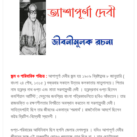
জন্ম ও পারিবারিক পরিচয় :
আশাপূর্ণা দেবীর জন্ম হয় ১৯০৯ খ্রিষ্টাব্দের ৮ জানুয়ারি (
বাংলা ২৪ পৌষ, ১৩১৫ ) শুক্রবার সকালে উত্তর কলকাতায় মাতুলালয়ে। পিতার
নাম হরেন্দ্র নাথ গুপ্ত এবং মাতা সরলাসুন্দরী দেবী । হরেন্দ্রনাথ গুপ্ত ছিলেন
কমর্শিয়াল আর্টিস্ট ; সেযুগের জনপ্রিয় বাংলা পত্রিকাগুলিতে ছবিও আঁকতেন। তার
রাজভক্তি ও রক্ষণশীলতার বিপরীতে অবস্থান করতেন মা সরলাসুন্দরী দেবী।
সাহিত্যপাঠই ছিল তার জীবনের একমাত্র ‘পরমার্থ’। রাজনৈতিক আদর্শে ছিলেন
কট্টর ব্রিটিশ-বিদ্বেষী স্বদেশী ।
গুপ্ত-পরিবারের আদিনিবাস ছিল হুগলি জেলার বেগমপুরে । যদিও আশাপূর্ণা দেবীর
জীবনের সঙ্গে এই অঞ্চলটির কোনও প্রত্যক্ষ যোগ ছিল না । তার ছোটোবেলা