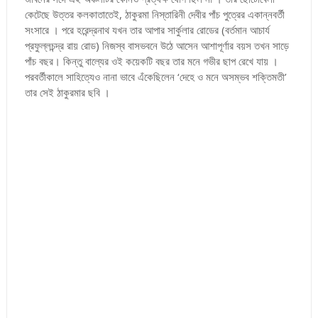
কেটেছে উত্তর কলকাতাতেই, ঠাকুরমা নিস্তারিনী দেবীর পাঁচ পুত্রের একান্নবর্তী
সংসারে । পরে হরেন্দ্রনাথ যখন তার আপার সার্কুলার রোডের (বর্তমান আচার্য
প্রফুল্লচন্দ্র রায় রোড) নিজস্ব বাসভবনে উঠে আসেন আশাপূর্ণার বয়স তখন সাড়ে
পাঁচ বছর। কিন্তু বাল্যের ওই কয়েকটি বছর তার মনে গভীর ছাপ রেখে যায় ।
পরবর্তীকালে সাহিত্যেও নানা ভাবে এঁকেছিলেন ‘দেহে ও মনে অসম্ভব শক্তিমতী’
তার সেই ঠাকুরমার ছবি ।