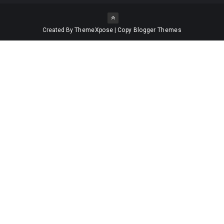
Created By
ThemeXpose
|
Copy Blogger Themes