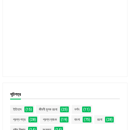
সূচিপত্র
ইতিহাস
(15)
জীবনী মূলক রচনা
(25)
দর্শন
(11)
প্রশ্ন পত্র
(28)
প্রশ্ন ব্যাংক
(19)
বাংলা
(75)
রচনা
(28)
রাষ্ট্র বিজ্ঞান
(14)
সংস্কৃত
(14)