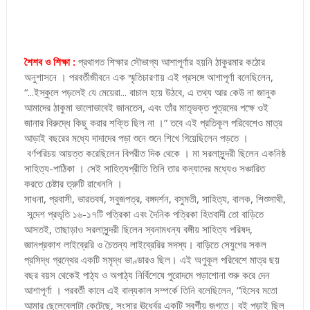
শৈশব ও শিক্ষা :
প্রথাগত শিক্ষার সৌভাগ্য আশাপূর্ণার হয়নি ঠাকুরমার কঠোর
অনুশাসনে । পরবর্তীজীবনে এক স্মৃতিচারণায় এই প্রসঙ্গে আশাপূর্ণা বলেছিলেন,
“...ইস্কুলে পড়লেই যে মেয়েরা... বাচাল হয়ে উঠবে, এ তথ্য আর কেউ না জানুক
আমাদের ঠাকুমা ভালোভাবেই জানতেন, এবং তাঁর মাতৃভক্ত পুত্রদের পক্ষে ওই
জানার বিরুদ্ধে কিছু করার শক্তি ছিল না ।” তবে এই প্রতিকূল পরিবেশেও মাত্র
আড়াই বছরের মধ্যে দাদাদের পড়া শুনে শুনে শিখে গিয়েছিলেন পড়তে ।
বর্ণপরিচয় আয়ত্ত করেছিলেন বিপরীত দিক থেকে । মা সরলাসুন্দরী ছিলেন একনিষ্ঠ
সাহিত্য-পাঠিকা । সেই সাহিত্যপ্রীতি তিনি তার কন্যাদের মধ্যেও সঞ্চারিত
করতে চেষ্টার ত্রুটি রাখেননি ।
সাধনা, প্রবাসী, ভারতবর্ষ, সবুজপত্র, বঙ্গদর্শন, বসুমতী, সাহিত্য, বালক, শিশুসাথী,
সন্দেশ প্রভৃতি ১৬-১৭টি পত্রিকা এবং দৈনিক পত্রিকা হিতবাদী তো বাড়িতে
আসতই, তাছাড়াও সরলাসুন্দরী ছিলেন স্বনামধন্য বঙ্গীয় সাহিত্য পরিষদ,
জ্ঞানপ্রকাশ লাইব্রেরি ও চৈতন্য লাইব্রেরির সদস্য। বাড়িতে সেযুগের সকল
প্রসিদ্ধ গ্রন্থের একটি সমৃদ্ধ ভাণ্ডারও ছিল। এই অণুকূল পরিবেশে মাত্র ছয়
বছর বয়স থেকেই পাঠ্য ও অপাঠ্য নির্বিশেষে পুরোদমে পড়াশোনা শুরু করে দেন
আশাপূর্ণা । পরবর্তী কালে এই বাল্যকাল সম্পর্কে তিনি বলেছিলেন, “হিসেব মতো
আমার ছেলেবেলাটা কেটেছে, সংসার ঊর্ধ্বের একটি স্বর্গীয় জগতে। বই পড়াই ছিল