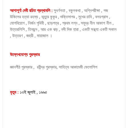
আশাপূর্ণা দেবী রচিত গ্রন্থাবলি :
সুবর্ণলতা , বকুলকথা , অগ্নিপরীক্ষা , গজ
উকিলের হত্যা রহস্য , ভূতুরে কুকুর , শুক্তিসাগর , সুখের চাবি , বলয়গ্রাস ,
যোগবিয়োগ , নির্জন পৃথিবী , ছাড়পত্র , প্রথম লগ্ন , সমুদ্র নীল আকাশ নীল ,
উত্তরলিপি , তিনছন্দ , আর এক ঝড় , নদী দিক হারা , একটি সন্ধ্যা একটি সকাল
, উত্তরণ , জহুরী , মায়াজাল ।
উল্লেখযোগ্য পুরস্কার
জ্ঞানপীঠ পুরস্কার , রবীন্দ্র পুরস্কার, সাহিত্য আকাদেমী ফেলোশিপ
মৃত্যু :
১৩ই জুলাই , ১৯৯৫