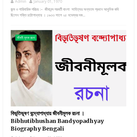
Admin
January 01, 1970
জন্ম ও পারিবারিক পরিচয় :– জীবানন্দ পরবর্তী বাংলা সাহিত্যর অন্যতম প্রধান আধুনিক কবি
ছিলেন শক্তি চট্টোপাধ্যায় । ১৯৩৩ সালে ২৫ নভেম্বর দক...
জীবনী মূলক রচনা
বিভূতিভূষণ বন্দ্যোপাধ্যায় জীবনীমূলক রচনা ।
Bibhutibhushan Bandyopadhyay
Biography Bengali