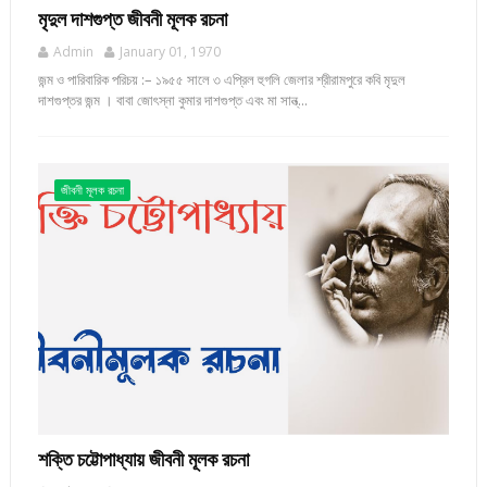
মৃদুল দাশগুপ্ত জীবনী মূলক রচনা
Admin
January 01, 1970
জন্ম ও পারিবারিক পরিচয় :– ১৯৫৫ সালে ৩ এপ্রিল হুগলি জেলার শ্রীরামপুরে কবি মৃদুল
দাশগুপ্তর জন্ম । বাবা জোৎস্না কুমার দাশগুপ্ত এবং মা সান্ত্...
জীবনী মূলক রচনা
শক্তি চট্টোপাধ্যায় জীবনী মূলক রচনা