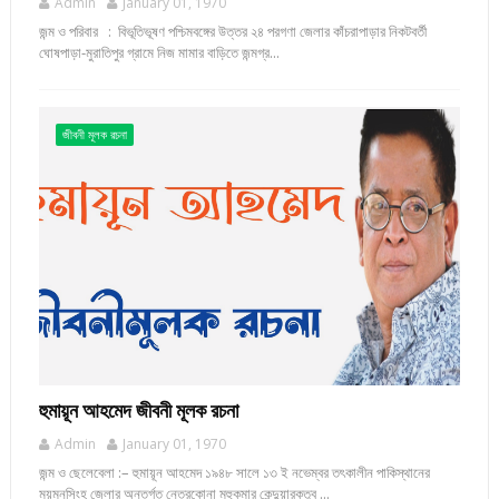
Admin
January 01, 1970
জন্ম ও পরিবার : বিভূতিভূষণ পশ্চিমবঙ্গের উত্তর ২৪ পরগণা জেলার কাঁচরাপাড়ার নিকটবর্তী
ঘোষপাড়া-মুরাতিপুর গ্রামে নিজ মামার বাড়িতে জন্মগ্র...
জীবনী মূলক রচনা
হুমায়ূন আহমেদ জীবনী মূলক রচনা
Admin
January 01, 1970
জন্ম ও ছেলেবেলা :– হুমায়ূন আহমেদ ১৯৪৮ সালে ১৩ ই নভেম্বর তৎকালীন পাকিস্থানের
ময়মনসিংহ জেলার অন্তর্গত নেত্রকোনা মহুকুমার কেন্দুয়ারকুতুব ...