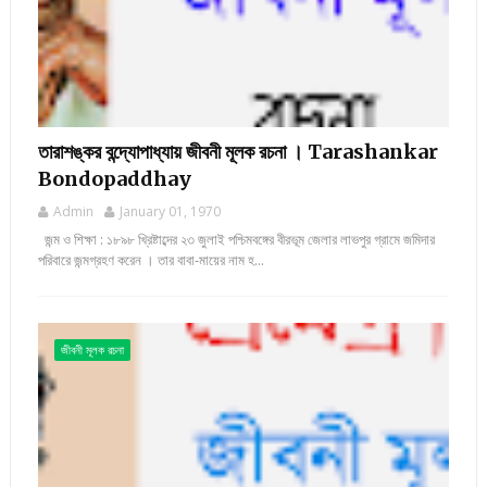
তারাশঙ্কর বন্দ্যোপাধ্যায় জীবনী মূলক রচনা । Tarashankar
Bondopaddhay
Admin
January 01, 1970
জন্ম ও শিক্ষা : ১৮৯৮ খ্রিষ্টাব্দের ২৩ জুলাই পশ্চিমবঙ্গের বীরভূম জেলার লাভপুর গ্রামে জমিদার
পরিবারে জন্মগ্রহণ করেন । তার বাবা-মায়ের নাম হ...
জীবনী মূলক রচনা