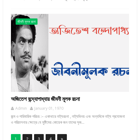
জীবনী মূলক রচনা
অজিতেশ বন্দ্যোপাধ্যায় জীবনী মূলক রচনা
Admin
January 01, 1970
জন্ম ও পারিবারিক পরিচয় :– একাধারে নাট্যরচনা , নাট্যভিনয় এবং অন্যদিকে নাট্য প্রযোজনা
ও পরিচালনার ক্ষেত্রে যে মুষ্টিমেয় কোয়েক জন তাদের সৃজ...
1
2
3
4