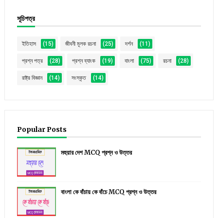
সূচিপত্র
ইতিহাস
(15)
জীবনী মূলক রচনা
(25)
দর্শন
(11)
প্রশ্ন পত্র
(28)
প্রশ্ন ব্যাংক
(19)
বাংলা
(75)
রচনা
(28)
রাষ্ট্র বিজ্ঞান
(14)
সংস্কৃত
(14)
Popular Posts
মহুয়ার দেশ MCQ প্রশ্ন ও উত্তর
বাংলা কে বাঁচায় কে বাঁচে MCQ প্রশ্ন ও উত্তর