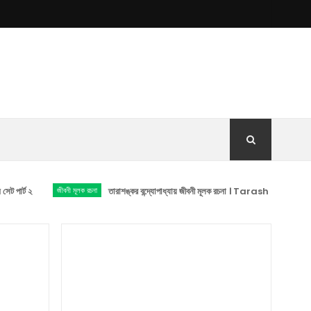
২
জীবনী মূলক রচনা
তারাশঙ্কর বন্দ্যোপাধ্যায় জীবনী মূলক রচনা । Tarashankar Bo