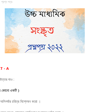
প্রশ্ন পত্র
T - A
 উত্তর দাও :
ে কোনো একটি )
অলিপর্বার চরিত্র বিশ্লেষন করো ।