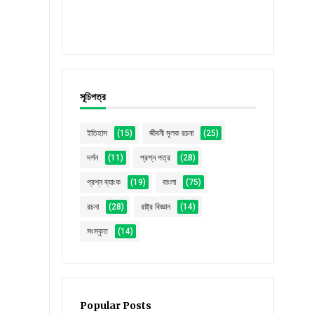
সূচিপত্র
ইতিহাস
(15)
জীবনী মূলক রচনা
(25)
দর্শন
(11)
প্রশ্ন পত্র
(28)
প্রশ্ন ব্যাংক
(19)
বাংলা
(75)
রচনা
(28)
রাষ্ট্র বিজ্ঞান
(14)
সংস্কৃত
(14)
Popular Posts