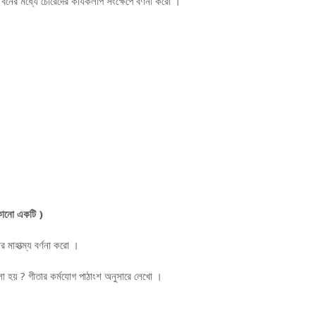
বনের মধ্যে চোরেদের কার্যকলাপ সংক্ষেপে বর্ণনা করো ।
োনো একটি )
র মাহাত্ম্য বর্ণনা করো ।
বলা হয় ? গীতার কর্মযোগ পাঠাংশ অনুসারে লেখো ।