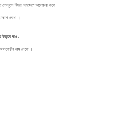
ত মেঘদূতম বিষয়ে সংক্ষেপে আলোচনা করো ।
ংক্ষেপে লেখো ।
র উত্তর দাও :
 ভাষাগোষ্ঠীর নাম লেখো ।