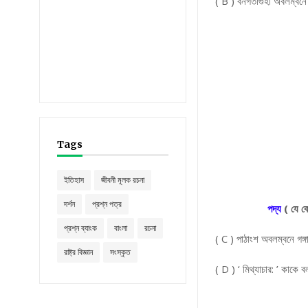
( B ) বনগতাগুহা অবলম্বনে 
Tags
ইতিহাস
জীবনী মূলক রচনা
দর্শন
প্রশ্ন পত্র
পদ্য
( যে ক
প্রশ্ন ব্যাংক
বাংলা
রচনা
( C ) পাঠাংশ অবলম্বনে গঙ্গা
রাষ্ট্র বিজ্ঞান
সংস্কৃত
( D ) ‘ মিথ্যাচার: ’ কাকে 