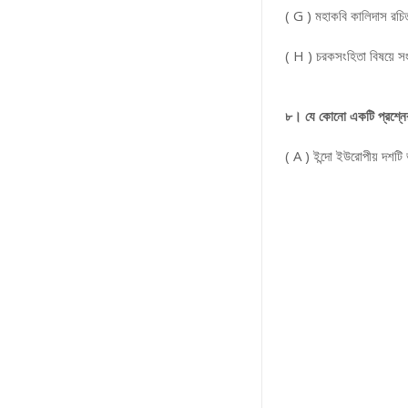
( G ) মহাকবি কালিদাস রচি
( H ) চরকসংহিতা বিষয়ে স
৮। যে কোনো একটি প্রশ্নে
( A ) ইন্দো ইউরোপীয় দশটি