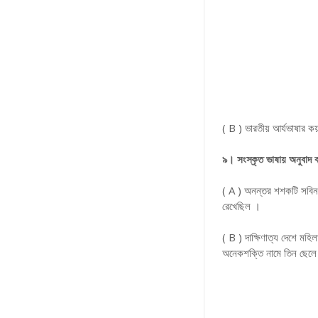
( B ) ভারতীয় আর্যভাষার কয
৯। সংস্কৃত ভাষায় অনুবাদ
( A ) অনন্তর শশকটি সবি
রেখেছিল ।
( B ) দাক্ষিণাত্য দেশে ম
অনেকশক্তি নামে তিন ছেল