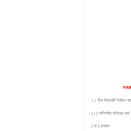
PAR
১। ঠিক উত্তরটি নির্বাচন ক
( i ) অলিপর্বার ভাইয়ের নাম
( ক ) কশ্যপ