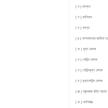
( খ ) কাশ্যপ
( গ ) কালিদাস
( ঘ ) বসন্ত
( ii ) বনগতাগুহার রচয়িতা 
( ক ) কৃষ্ণ মোদক
( খ ) গোবিন্দ মোদক
( গ ) গোবিন্দকৃষ্ণ মোদক
( ঘ ) কৃষ্ণগোবিন্দ মোদক
( iii ) স্কন্দরাজ রচিত গ্রন্থ
( ক ) অর্থশাস্ত্র