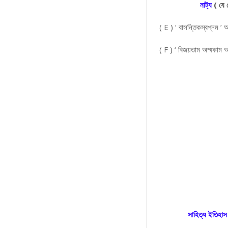
নাট্য
( যে
( E ) ‘ বাসন্তিকস্বপ্নম ’ 
( F ) ‘ বিজয়তাম অস্মকাম
সাহিত্য ইতিহাস